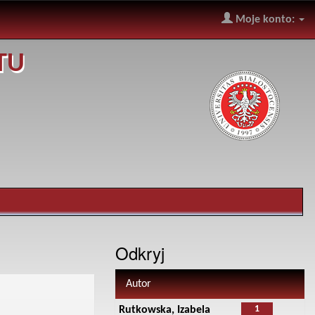
Moje konto:
TU
Odkryj
Autor
1
Rutkowska, Izabela