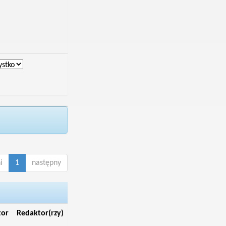
i
1
następny
tor
Redaktor(rzy)