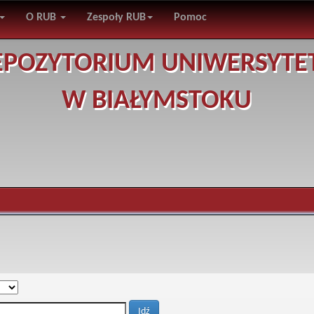
O RUB
Zespoły RUB
Pomoc
EPOZYTORIUM UNIWERSYTE
W BIAŁYMSTOKU