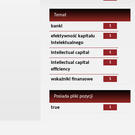
Temat
1
banki
1
efektywność kapitału
intelektualnego
1
intellectual capital
1
intellectual capital
efficiency
1
wskaźniki finansowe
Posiada pliki pozycji
1
true