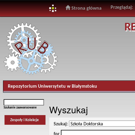
Przeglądaj:
Strona główna
Skip
R
navigation
Repozytorium Uniwersytetu w Białymstoku
Wyszukaj
Szukanie zaawansowane
Zespoły i Kolekcje
Szukaj:
for