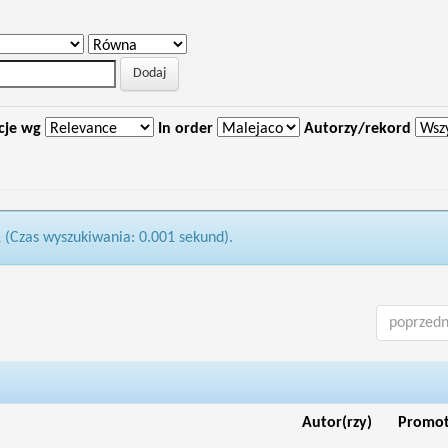
cje wg
In order
Autorzy/rekord
1 (Czas wyszukiwania: 0.001 sekund).
poprzedn
Autor(rzy)
Promo