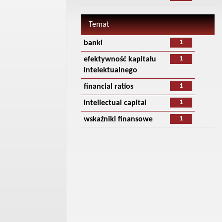
Temat
1
banki
1
efektywność kapitału
intelektualnego
1
financial ratios
1
intellectual capital
1
wskaźniki finansowe