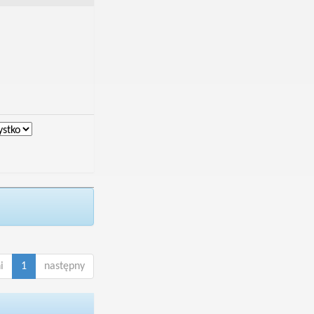
i
1
następny