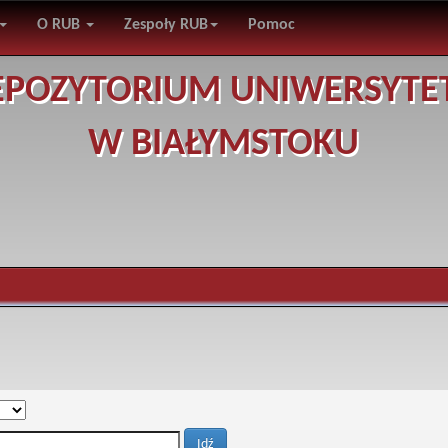
O RUB
Zespoły RUB
Pomoc
EPOZYTORIUM UNIWERSYTE
W BIAŁYMSTOKU