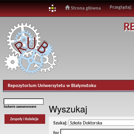
Przeglądaj:
Strona główna
Skip
R
navigation
Repozytorium Uniwersytetu w Białymstoku
Wyszukaj
Szukanie zaawansowane
Zespoły i Kolekcje
Szukaj:
for