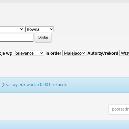
cje wg
In order
Autorzy/rekord
1 (Czas wyszukiwania: 0.001 sekund).
poprzedn