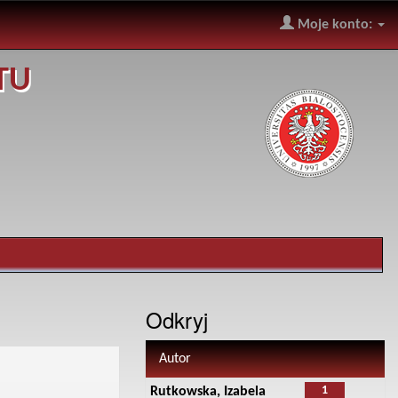
Moje konto:
TU
Odkryj
Autor
1
Rutkowska, Izabela