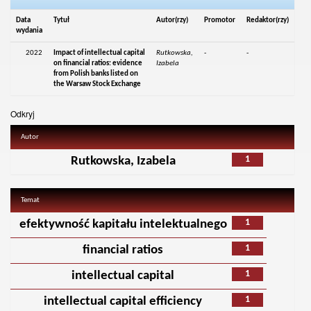
Data
Tytuł
Autor(rzy)
Promotor
Redaktor(rzy)
wydania
2022
Impact of intellectual capital
Rutkowska,
-
-
on financial ratios: evidence
Izabela
from Polish banks listed on
the Warsaw Stock Exchange
Odkryj
Autor
1
Rutkowska, Izabela
Temat
1
efektywność kapitału intelektualnego
1
financial ratios
1
intellectual capital
1
intellectual capital efficiency