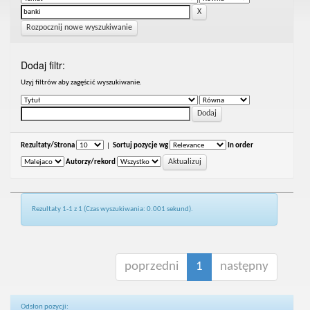
Rozpocznij nowe wyszukiwanie
Dodaj filtr:
Uzyj filtrów aby zagęścić wyszukiwanie.
Rezultaty/Strona
|
Sortuj pozycje wg
In order
Autorzy/rekord
Rezultaty 1-1 z 1 (Czas wyszukiwania: 0.001 sekund).
poprzedni
1
następny
Odsłon pozycji: