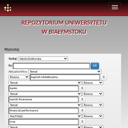
Skip
REPOZYTORIUM UNIWERSYTETU
navigation
W BIAŁYMSTOKU
Wyszukaj
Szukaj:
for
Aktualne filtry: