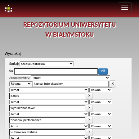
Skip
REPOZYTORIUM UNIWERSYTETU
navigation
W BIAŁYMSTOKU
Wyszukaj
Szukaj:
for
Aktualne filtry: