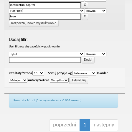
Rozpocznij nowe wyszukiwanie
Dodaj filtr:
Uzyj filtrów aby zagęścić wyszukiwanie.
Rezultaty/Strona
|
Sortuj pozycje wg
In order
Autorzy/rekord
Rezultaty 1-1 z 1 (Czas wyszukiwania: 0.001 sekund).
poprzedni
1
następny