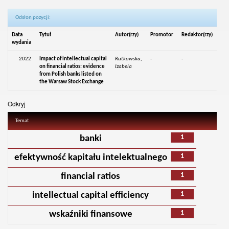
Odsłon pozycji:
Data
Tytuł
Autor(rzy)
Promotor
Redaktor(rzy)
wydania
2022
Impact of intellectual capital
Rutkowska,
-
-
on financial ratios: evidence
Izabela
from Polish banks listed on
the Warsaw Stock Exchange
Odkryj
Temat
1
banki
1
efektywność kapitału intelektualnego
1
financial ratios
1
intellectual capital efficiency
1
wskaźniki finansowe