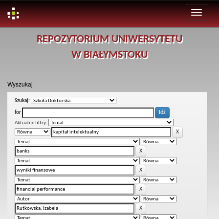
Skip
REPOZYTORIUM UNIWERSYTETU
navigation
W BIAŁYMSTOKU
Wyszukaj
Szukaj:
for
Aktualne filtry: