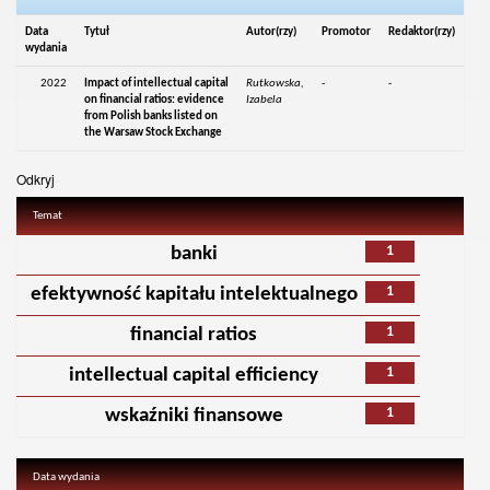
Data
Tytuł
Autor(rzy)
Promotor
Redaktor(rzy)
wydania
2022
Impact of intellectual capital
Rutkowska,
-
-
on financial ratios: evidence
Izabela
from Polish banks listed on
the Warsaw Stock Exchange
Odkryj
Temat
1
banki
1
efektywność kapitału intelektualnego
1
financial ratios
1
intellectual capital efficiency
1
wskaźniki finansowe
Data wydania