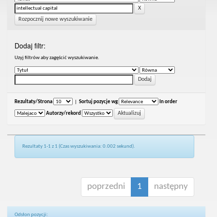
Rozpocznij nowe wyszukiwanie
Dodaj filtr:
Uzyj filtrów aby zagęścić wyszukiwanie.
Rezultaty/Strona
|
Sortuj pozycje wg
In order
Autorzy/rekord
Rezultaty 1-1 z 1 (Czas wyszukiwania: 0.002 sekund).
poprzedni
1
następny
Odsłon pozycji: