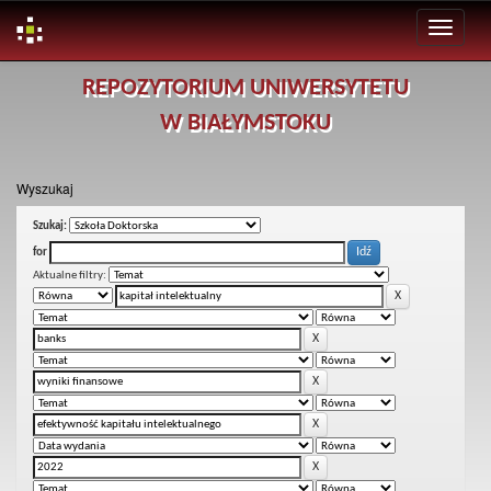
Skip
REPOZYTORIUM UNIWERSYTETU
navigation
W BIAŁYMSTOKU
Wyszukaj
Szukaj:
for
Aktualne filtry: