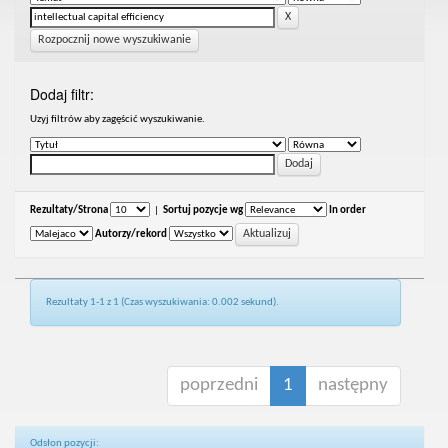
Rozpocznij nowe wyszukiwanie
Dodaj filtr:
Uzyj filtrów aby zagęścić wyszukiwanie.
Rezultaty/Strona
|
Sortuj pozycje wg
In order
Autorzy/rekord
Rezultaty 1-1 z 1 (Czas wyszukiwania: 0.002 sekund).
poprzedni
1
następny
Odsłon pozycji: