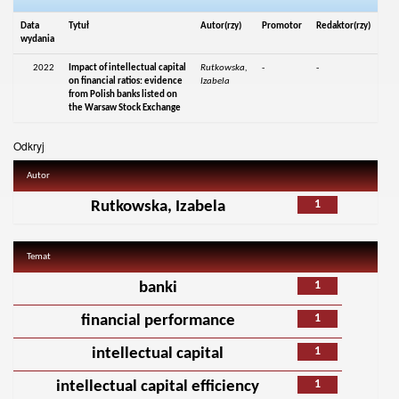
Data
Tytuł
Autor(rzy)
Promotor
Redaktor(rzy)
wydania
2022
Impact of intellectual capital
Rutkowska,
-
-
on financial ratios: evidence
Izabela
from Polish banks listed on
the Warsaw Stock Exchange
Odkryj
Autor
1
Rutkowska, Izabela
Temat
1
banki
1
financial performance
1
intellectual capital
1
intellectual capital efficiency