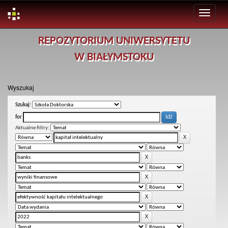
Skip
REPOZYTORIUM UNIWERSYTETU
navigation
W BIAŁYMSTOKU
Wyszukaj
Szukaj:
for
Aktualne filtry: