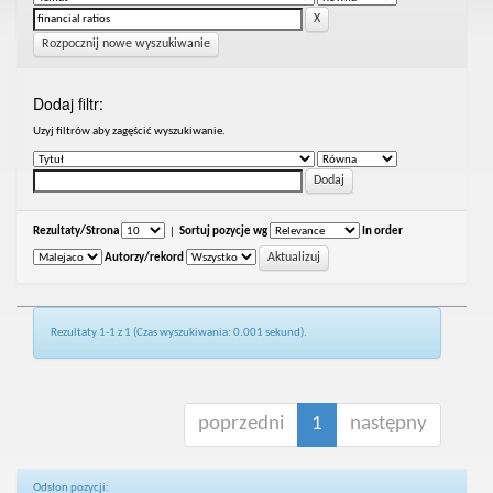
Rozpocznij nowe wyszukiwanie
Dodaj filtr:
Uzyj filtrów aby zagęścić wyszukiwanie.
Rezultaty/Strona
|
Sortuj pozycje wg
In order
Autorzy/rekord
Rezultaty 1-1 z 1 (Czas wyszukiwania: 0.001 sekund).
poprzedni
1
następny
Odsłon pozycji: