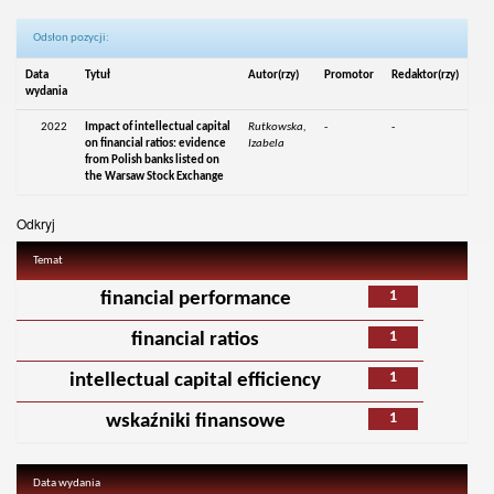
Odsłon pozycji:
Data
Tytuł
Autor(rzy)
Promotor
Redaktor(rzy)
wydania
2022
Impact of intellectual capital
Rutkowska,
-
-
on financial ratios: evidence
Izabela
from Polish banks listed on
the Warsaw Stock Exchange
Odkryj
Temat
1
financial performance
1
financial ratios
1
intellectual capital efficiency
1
wskaźniki finansowe
Data wydania