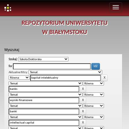
Skip
REPOZYTORIUM UNIWERSYTETU
navigation
W BIAŁYMSTOKU
Wyszukaj
Szukaj:
for
Aktualne filtry: