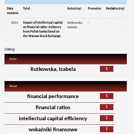
Data
Tytuł
Autor(rzy)
Promotor
Redaktor(rzy)
wydania
2022
Impact of intellectual capital
Rutkowska,
-
-
on financial ratios: evidence
Izabela
from Polish banks listed on
the Warsaw Stock Exchange
Odkryj
Autor
1
Rutkowska, Izabela
Temat
1
financial performance
1
financial ratios
1
intellectual capital efficiency
1
wskaźniki finansowe