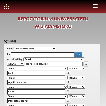
Skip
REPOZYTORIUM UNIWERSYTETU
navigation
W BIAŁYMSTOKU
Wyszukaj
Szukaj:
for
Aktualne filtry: