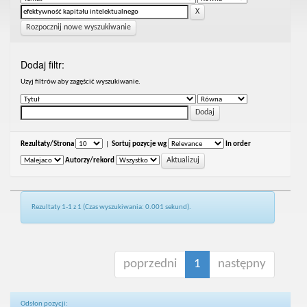
Rozpocznij nowe wyszukiwanie
Dodaj filtr:
Uzyj filtrów aby zagęścić wyszukiwanie.
Rezultaty/Strona
|
Sortuj pozycje wg
In order
Autorzy/rekord
Rezultaty 1-1 z 1 (Czas wyszukiwania: 0.001 sekund).
poprzedni
1
następny
Odsłon pozycji: