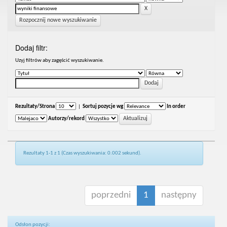
Rozpocznij nowe wyszukiwanie
Dodaj filtr:
Uzyj filtrów aby zagęścić wyszukiwanie.
Rezultaty/Strona
|
Sortuj pozycje wg
In order
Autorzy/rekord
Rezultaty 1-1 z 1 (Czas wyszukiwania: 0.002 sekund).
poprzedni
1
następny
Odsłon pozycji: