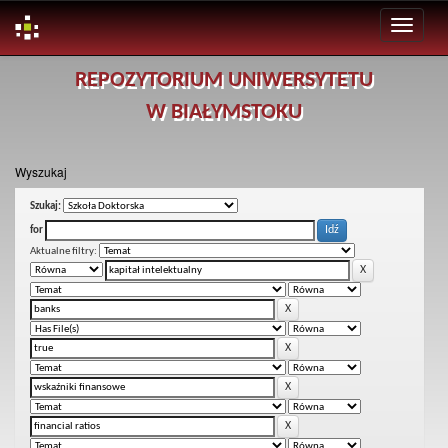
Skip
REPOZYTORIUM UNIWERSYTETU
navigation
W BIAŁYMSTOKU
Wyszukaj
Szukaj:
for
Aktualne filtry: