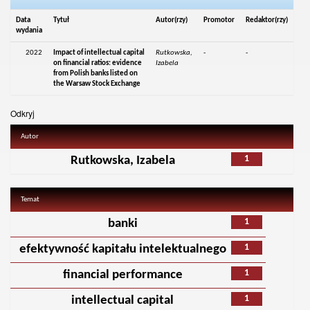
Data
Tytuł
Autor(rzy)
Promotor
Redaktor(rzy)
wydania
2022
Impact of intellectual capital
Rutkowska,
-
-
on financial ratios: evidence
Izabela
from Polish banks listed on
the Warsaw Stock Exchange
Odkryj
Autor
1
Rutkowska, Izabela
Temat
1
banki
1
efektywność kapitału intelektualnego
1
financial performance
1
intellectual capital