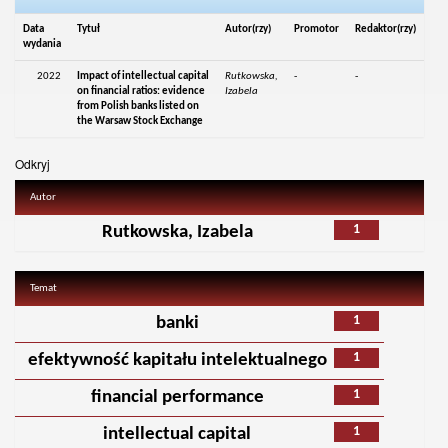
Data
Tytuł
Autor(rzy)
Promotor
Redaktor(rzy)
wydania
2022
Impact of intellectual capital
Rutkowska,
-
-
on financial ratios: evidence
Izabela
from Polish banks listed on
the Warsaw Stock Exchange
Odkryj
Autor
1
Rutkowska, Izabela
Temat
1
banki
1
efektywność kapitału intelektualnego
1
financial performance
1
intellectual capital