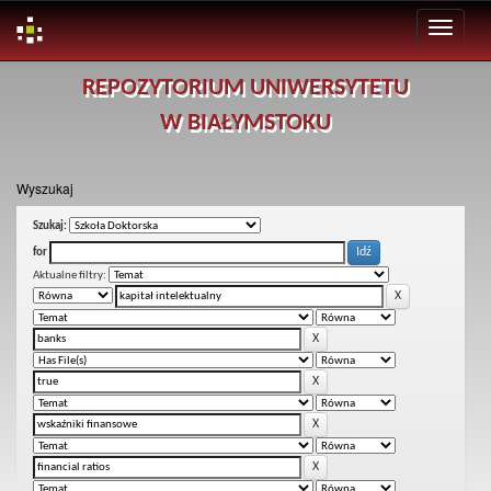
Skip
REPOZYTORIUM UNIWERSYTETU
navigation
W BIAŁYMSTOKU
Wyszukaj
Szukaj:
for
Aktualne filtry: