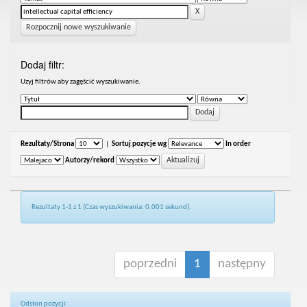
Rozpocznij nowe wyszukiwanie
Dodaj filtr:
Uzyj filtrów aby zagęścić wyszukiwanie.
Rezultaty/Strona
|
Sortuj pozycje wg
In order
Autorzy/rekord
Rezultaty 1-1 z 1 (Czas wyszukiwania: 0.001 sekund).
poprzedni
1
następny
Odsłon pozycji: