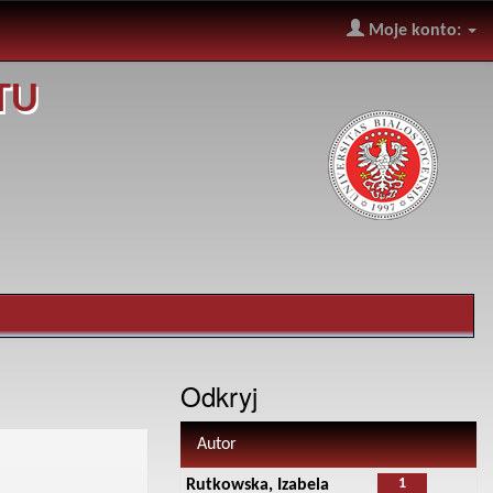
Moje konto:
TU
Odkryj
Autor
1
Rutkowska, Izabela