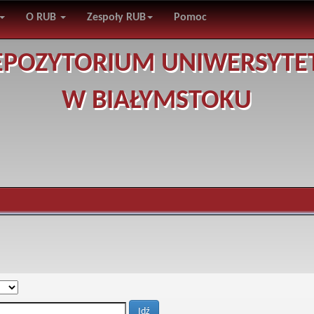
O RUB
Zespoły RUB
Pomoc
EPOZYTORIUM UNIWERSYTE
W BIAŁYMSTOKU