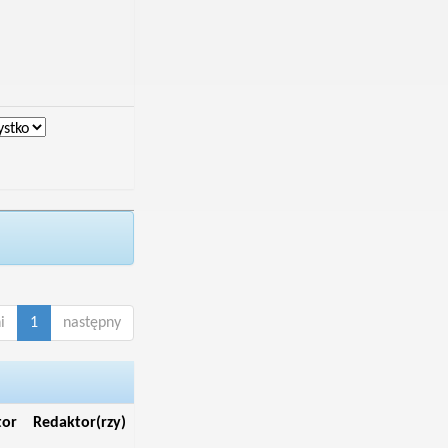
i
1
następny
tor
Redaktor(rzy)