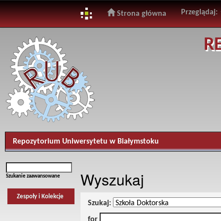
Przeglądaj:
Strona główna
Skip
R
navigation
Repozytorium Uniwersytetu w Białymstoku
Wyszukaj
Szukanie zaawansowane
Zespoły i Kolekcje
Szukaj:
for