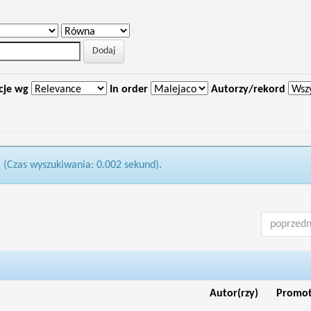
cje wg
In order
Autorzy/rekord
1 (Czas wyszukiwania: 0.002 sekund).
poprzedn
Autor(rzy)
Promo