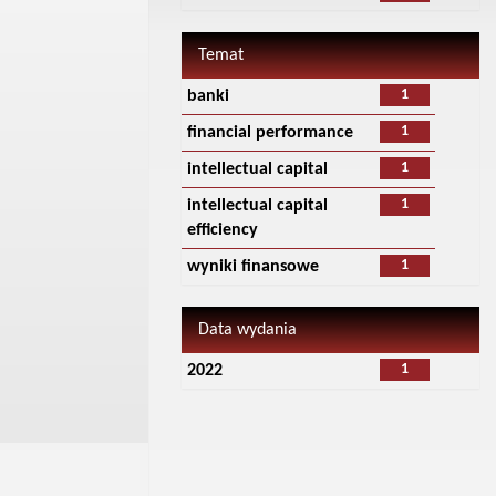
Temat
1
banki
1
financial performance
1
intellectual capital
1
intellectual capital
efficiency
1
wyniki finansowe
Data wydania
1
2022