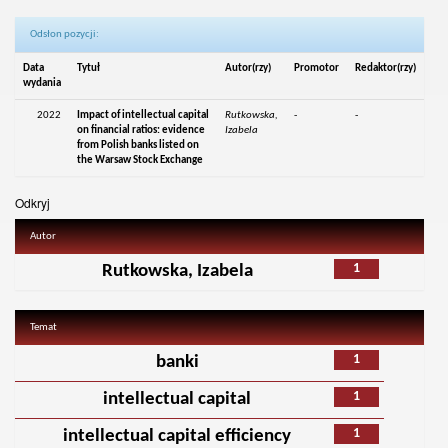
Odsłon pozycji:
Data
Tytuł
Autor(rzy)
Promotor
Redaktor(rzy)
wydania
2022
Impact of intellectual capital
Rutkowska,
-
-
on financial ratios: evidence
Izabela
from Polish banks listed on
the Warsaw Stock Exchange
Odkryj
Autor
1
Rutkowska, Izabela
Temat
1
banki
1
intellectual capital
1
intellectual capital efficiency