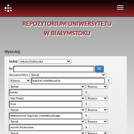
Skip
REPOZYTORIUM UNIWERSYTETU
navigation
W BIAŁYMSTOKU
Wyszukaj
Szukaj:
for
Aktualne filtry: