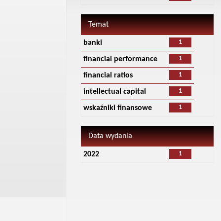
Temat
1
banki
1
financial performance
1
financial ratios
1
intellectual capital
1
wskaźniki finansowe
Data wydania
1
2022