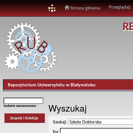
Przeglądaj:
Strona główna
Skip
R
navigation
Repozytorium Uniwersytetu w Białymstoku
Wyszukaj
Szukanie zaawansowane
Zespoły i Kolekcje
Szukaj:
for