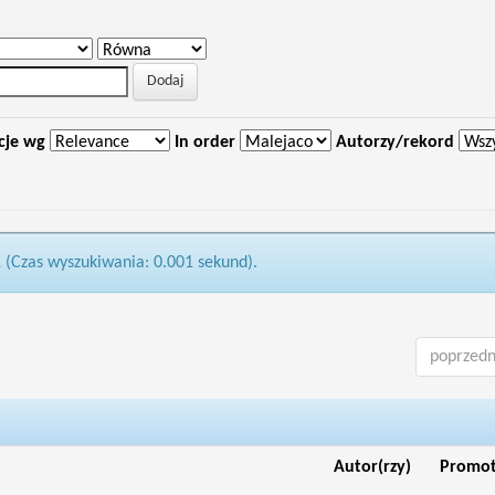
cje wg
In order
Autorzy/rekord
1 (Czas wyszukiwania: 0.001 sekund).
poprzedn
Autor(rzy)
Promo