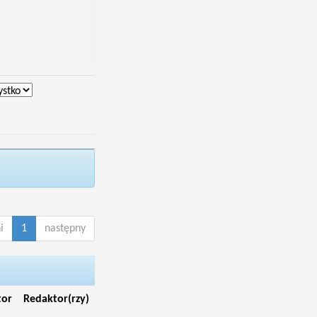
i
1
następny
tor
Redaktor(rzy)