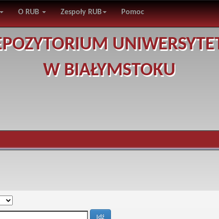
O RUB
Zespoły RUB
Pomoc
EPOZYTORIUM UNIWERSYTE
W BIAŁYMSTOKU