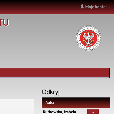
Moje konto:
TU
Odkryj
Autor
1
Rutkowska, Izabela