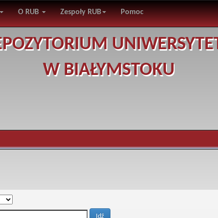
O RUB
Zespoły RUB
Pomoc
EPOZYTORIUM UNIWERSYTE
W BIAŁYMSTOKU