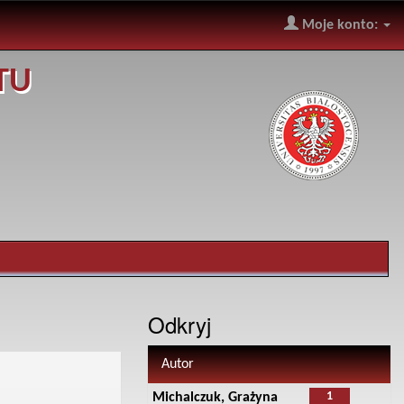
Moje konto:
TU
Odkryj
Autor
1
Michalczuk, Grażyna