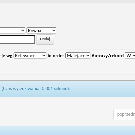
cje wg
In order
Autorzy/rekord
1 (Czas wyszukiwania: 0.001 sekund).
poprzedn