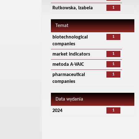
1
Rutkowska, Izabela
Temat
1
biotechnological
companies
1
market indicators
1
metoda A-VAIC
1
pharmaceutical
companies
Data wydania
1
2024