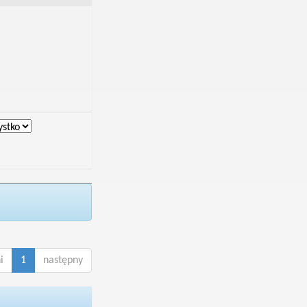
i
1
następny