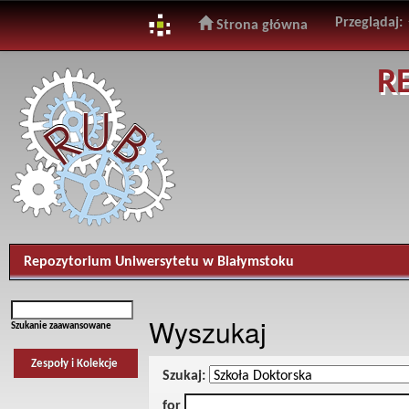
Przeglądaj:
Strona główna
Skip
R
navigation
Repozytorium Uniwersytetu w Białymstoku
Wyszukaj
Szukanie zaawansowane
Zespoły i Kolekcje
Szukaj:
for