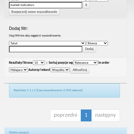
Rozpocznij nowe wyszukiwanie
Dodaj filtr:
Uzyj filtrów aby zagęścić wyszukiwanie.
Rezultaty/Strona
|
Sortuj pozycje wg
In order
Autorzy/rekord
Rezultaty 1-1 z 1 (Czas wyszukiwania: 0.002 sekund).
poprzedni
1
następny
Odsłon pozycji: