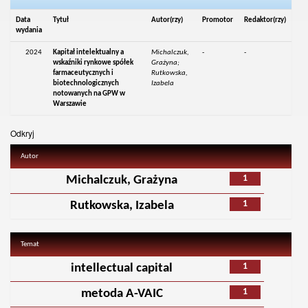
Data
Tytuł
Autor(rzy)
Promotor
Redaktor(rzy)
wydania
2024
Kapitał intelektualny a
Michalczuk,
-
-
wskaźniki rynkowe spółek
Grażyna;
farmaceutycznych i
Rutkowska,
biotechnologicznych
Izabela
notowanych na GPW w
Warszawie
Odkryj
Autor
1
Michalczuk, Grażyna
1
Rutkowska, Izabela
Temat
1
intellectual capital
1
metoda A-VAIC