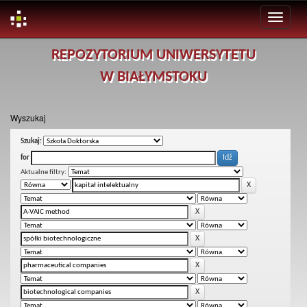
Skip
REPOZYTORIUM UNIWERSYTETU
navigation
W BIAŁYMSTOKU
Wyszukaj
Szukaj:
for
Aktualne filtry: