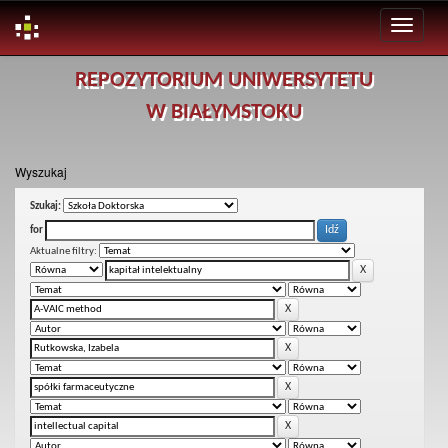
Skip
REPOZYTORIUM UNIWERSYTETU
navigation
W BIAŁYMSTOKU
Wyszukaj
Szukaj:
for
Aktualne filtry: