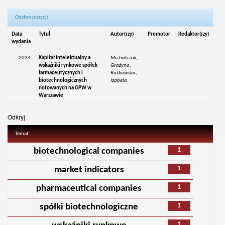
Odsłon pozycji:
Data
Tytuł
Autor(rzy)
Promotor
Redaktor(rzy)
wydania
2024
Kapitał intelektualny a
Michalczuk,
-
-
wskaźniki rynkowe spółek
Grażyna;
farmaceutycznych i
Rutkowska,
biotechnologicznych
Izabela
notowanych na GPW w
Warszawie
Odkryj
Temat
1
biotechnological companies
1
market indicators
1
pharmaceutical companies
1
spółki biotechnologiczne
1