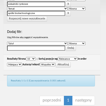
Rozpocznij nowe wyszukiwanie
Dodaj filtr:
Uzyj filtrów aby zagęścić wyszukiwanie.
Rezultaty/Strona
|
Sortuj pozycje wg
In order
Autorzy/rekord
Rezultaty 1-1 z 1 (Czas wyszukiwania: 0.001 sekund).
poprzedni
1
następny