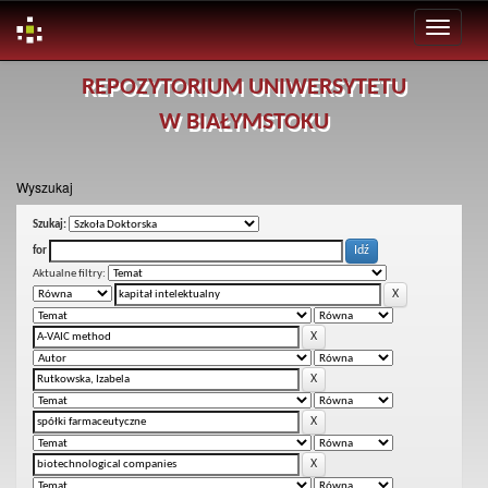
Skip
REPOZYTORIUM UNIWERSYTETU
navigation
W BIAŁYMSTOKU
Wyszukaj
Szukaj:
for
Aktualne filtry: