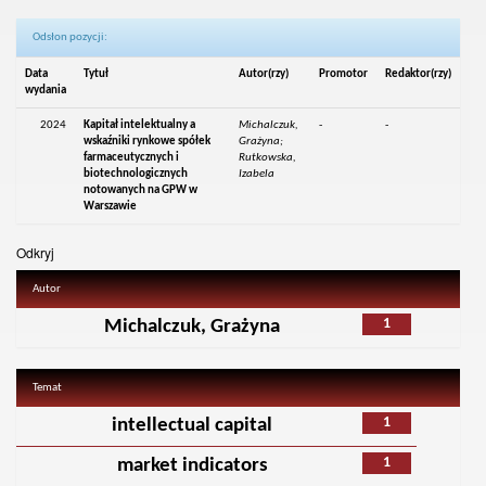
Odsłon pozycji:
Data
Tytuł
Autor(rzy)
Promotor
Redaktor(rzy)
wydania
2024
Kapitał intelektualny a
Michalczuk,
-
-
wskaźniki rynkowe spółek
Grażyna;
farmaceutycznych i
Rutkowska,
biotechnologicznych
Izabela
notowanych na GPW w
Warszawie
Odkryj
Autor
1
Michalczuk, Grażyna
Temat
1
intellectual capital
1
market indicators