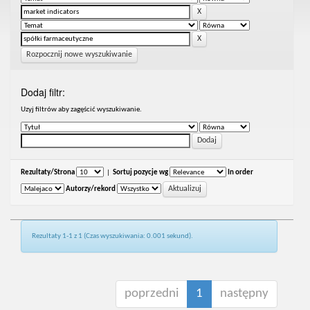
Rozpocznij nowe wyszukiwanie
Dodaj filtr:
Uzyj filtrów aby zagęścić wyszukiwanie.
Rezultaty/Strona
|
Sortuj pozycje wg
In order
Autorzy/rekord
Rezultaty 1-1 z 1 (Czas wyszukiwania: 0.001 sekund).
poprzedni
1
następny