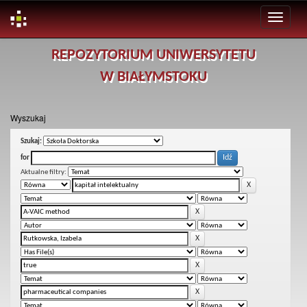
Skip
REPOZYTORIUM UNIWERSYTETU
navigation
W BIAŁYMSTOKU
Wyszukaj
Szukaj:
for
Aktualne filtry: