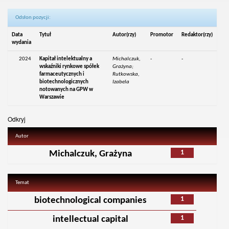
Odsłon pozycji:
Data
Tytuł
Autor(rzy)
Promotor
Redaktor(rzy)
wydania
2024
Kapitał intelektualny a
Michalczuk,
-
-
wskaźniki rynkowe spółek
Grażyna;
farmaceutycznych i
Rutkowska,
biotechnologicznych
Izabela
notowanych na GPW w
Warszawie
Odkryj
Autor
1
Michalczuk, Grażyna
Temat
1
biotechnological companies
1
intellectual capital