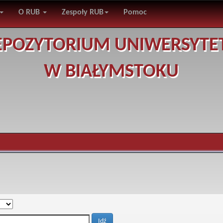
O RUB
Zespoły RUB
Pomoc
EPOZYTORIUM UNIWERSYTE
W BIAŁYMSTOKU