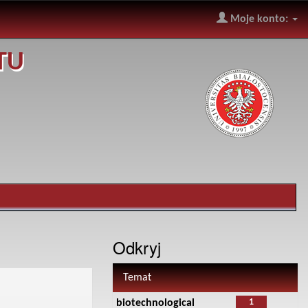
Moje konto:
TU
Odkryj
Temat
1
biotechnological