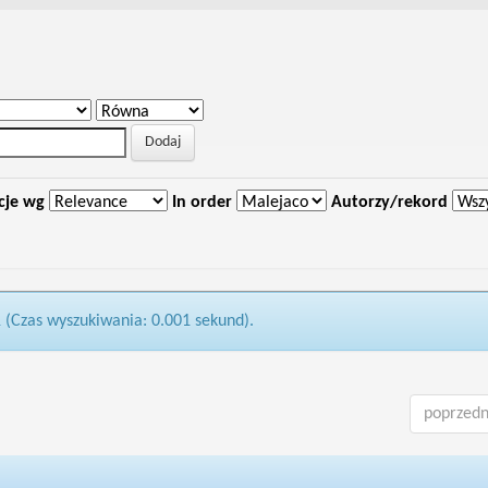
cje wg
In order
Autorzy/rekord
1 (Czas wyszukiwania: 0.001 sekund).
poprzedn