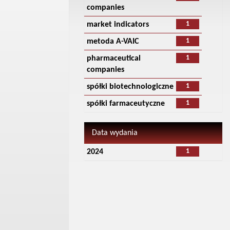
companies
1
market indicators
1
metoda A-VAIC
1
pharmaceutical
companies
1
spółki biotechnologiczne
1
spółki farmaceutyczne
Data wydania
1
2024