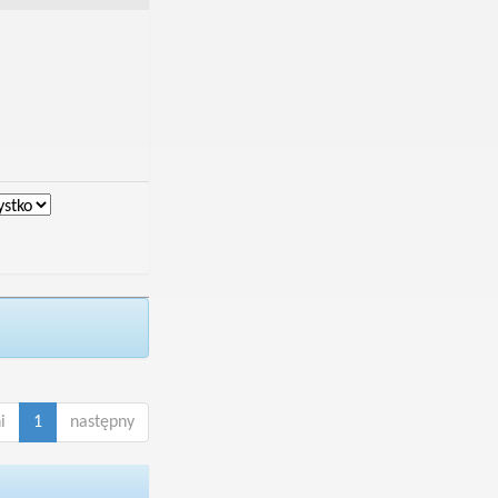
i
1
następny