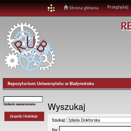
Przeglądaj:
Strona główna
Skip
R
navigation
Repozytorium Uniwersytetu w Białymstoku
Wyszukaj
Szukanie zaawansowane
Zespoły i Kolekcje
Szukaj:
for