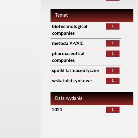
Temat
1
biotechnological
companies
1
metoda A-VAIC
1
pharmaceutical
companies
1
spółki farmaceutyczne
1
wskaźniki rynkowe
Data wydania
1
2024