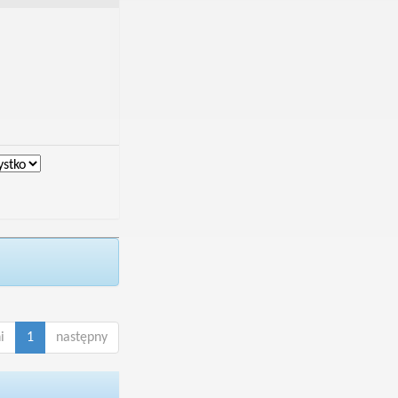
i
1
następny