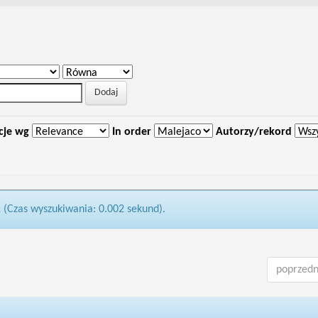
cje wg
In order
Autorzy/rekord
1 (Czas wyszukiwania: 0.002 sekund).
poprzedn