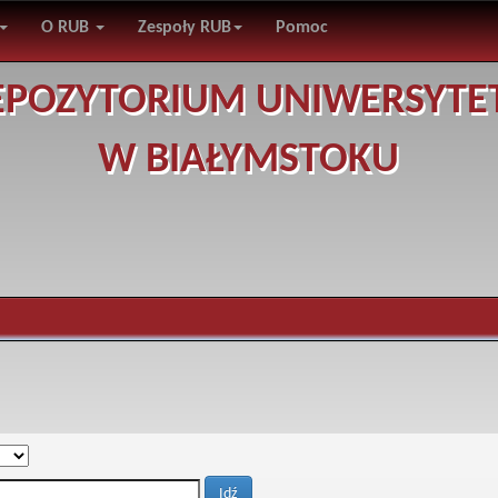
O RUB
Zespoły RUB
Pomoc
EPOZYTORIUM UNIWERSYTE
W BIAŁYMSTOKU