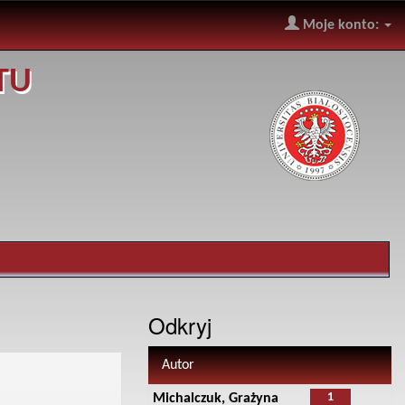
Moje konto:
TU
Odkryj
Autor
1
Michalczuk, Grażyna