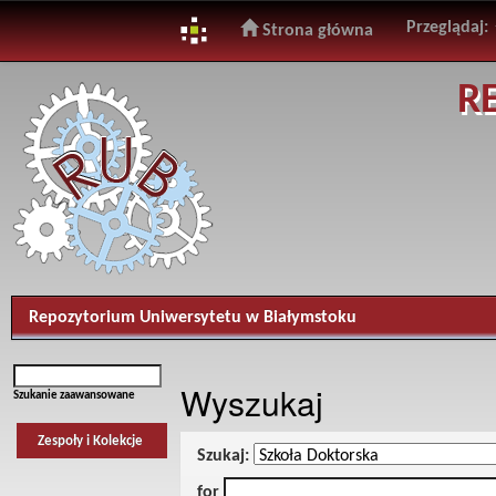
Przeglądaj:
Strona główna
Skip
R
navigation
Repozytorium Uniwersytetu w Białymstoku
Wyszukaj
Szukanie zaawansowane
Zespoły i Kolekcje
Szukaj:
for