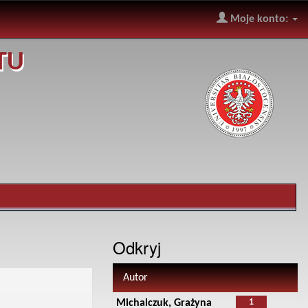
Moje konto:
TU
Odkryj
Autor
1
Michalczuk, Grażyna