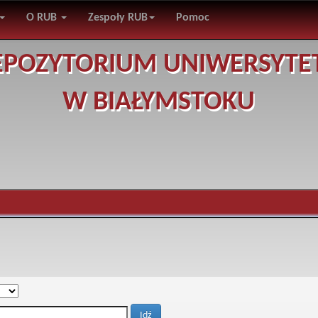
O RUB
Zespoły RUB
Pomoc
EPOZYTORIUM UNIWERSYTE
W BIAŁYMSTOKU