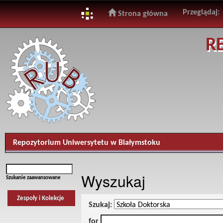
Przeglądaj:
Strona główna
Skip
R
navigation
Repozytorium Uniwersytetu w Białymstoku
Wyszukaj
Szukanie zaawansowane
Zespoły i Kolekcje
Szukaj:
for