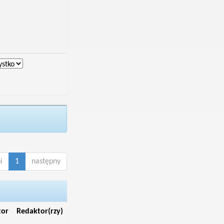
i
1
następny
tor
Redaktor(rzy)