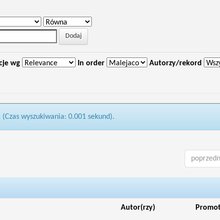
cje wg
In order
Autorzy/rekord
1 (Czas wyszukiwania: 0.001 sekund).
poprzedn
Autor(rzy)
Promo