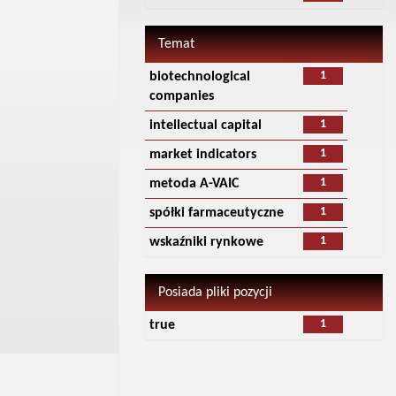
Temat
1
biotechnological
companies
1
intellectual capital
1
market indicators
1
metoda A-VAIC
1
spółki farmaceutyczne
1
wskaźniki rynkowe
Posiada pliki pozycji
1
true