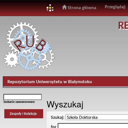
Przeglądaj:
Strona główna
Skip
R
navigation
Repozytorium Uniwersytetu w Białymstoku
Wyszukaj
Szukanie zaawansowane
Zespoły i Kolekcje
Szukaj:
for