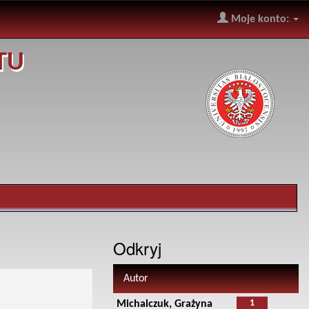
Moje konto:
TU
Odkryj
Autor
1
Michalczuk, Grażyna