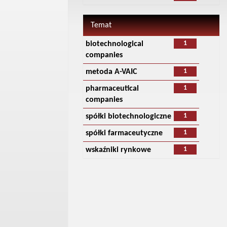
Temat
1
biotechnological
companies
1
metoda A-VAIC
1
pharmaceutical
companies
1
spółki biotechnologiczne
1
spółki farmaceutyczne
1
wskaźniki rynkowe