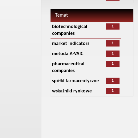
Temat
1
biotechnological
companies
1
market indicators
1
metoda A-VAIC
1
pharmaceutical
companies
1
spółki farmaceutyczne
1
wskaźniki rynkowe