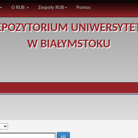
O RUB
Zespoły RUB
Pomoc
EPOZYTORIUM UNIWERSYTE
W BIAŁYMSTOKU