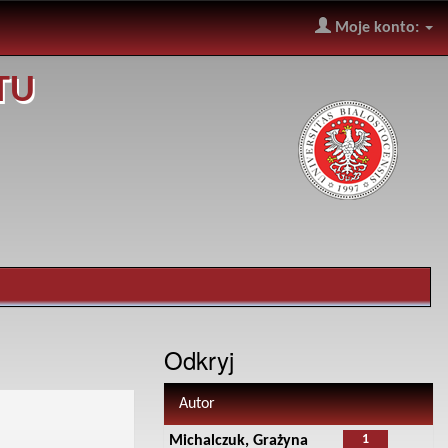
Moje konto:
TU
Odkryj
Autor
1
Michalczuk, Grażyna