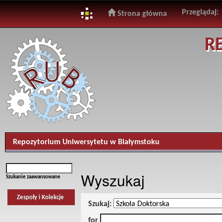
Przeglądaj:
Strona główna
Skip
R
navigation
Repozytorium Uniwersytetu w Białymstoku
Wyszukaj
Szukanie zaawansowane
Zespoły i Kolekcje
Szukaj:
for