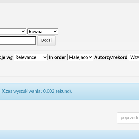
cje wg
In order
Autorzy/rekord
1 (Czas wyszukiwania: 0.002 sekund).
poprzedn