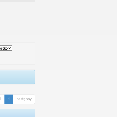
i
1
następny