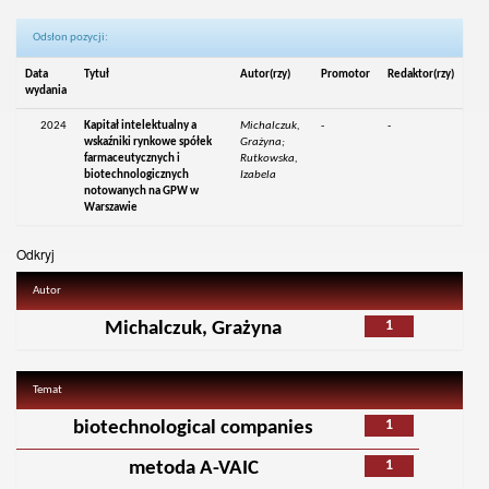
Odsłon pozycji:
Data
Tytuł
Autor(rzy)
Promotor
Redaktor(rzy)
wydania
2024
Kapitał intelektualny a
Michalczuk,
-
-
wskaźniki rynkowe spółek
Grażyna;
farmaceutycznych i
Rutkowska,
biotechnologicznych
Izabela
notowanych na GPW w
Warszawie
Odkryj
Autor
1
Michalczuk, Grażyna
Temat
1
biotechnological companies
1
metoda A-VAIC