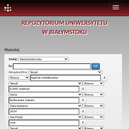
Skip
REPOZYTORIUM UNIWERSYTETU
navigation
W BIAŁYMSTOKU
Wyszukaj
Szukaj:
for
Aktualne filtry: