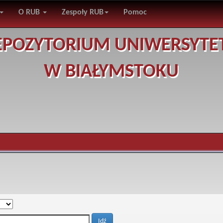
O RUB
Zespoły RUB
Pomoc
EPOZYTORIUM UNIWERSYTE
W BIAŁYMSTOKU