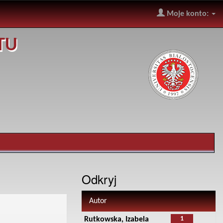
Moje konto:
TU
Odkryj
Autor
1
Rutkowska, Izabela