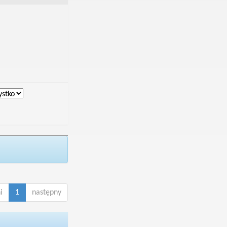
i
1
następny