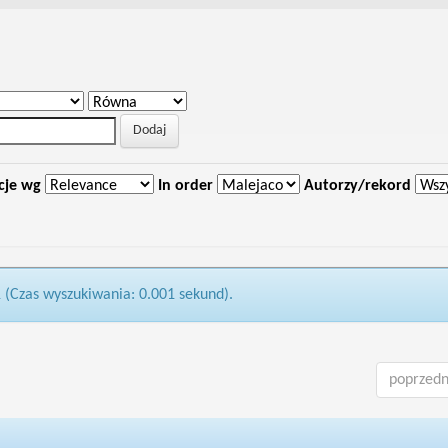
cje wg
In order
Autorzy/rekord
1 (Czas wyszukiwania: 0.001 sekund).
poprzedn