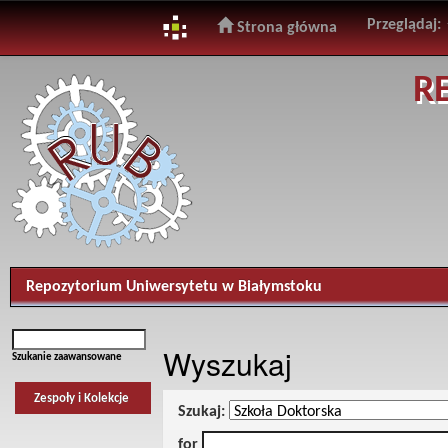
Przeglądaj:
Strona główna
Skip
R
navigation
Repozytorium Uniwersytetu w Białymstoku
Wyszukaj
Szukanie zaawansowane
Zespoły i Kolekcje
Szukaj:
for