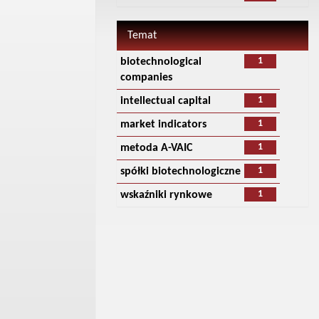
Temat
1
biotechnological
companies
1
intellectual capital
1
market indicators
1
metoda A-VAIC
1
spółki biotechnologiczne
1
wskaźniki rynkowe