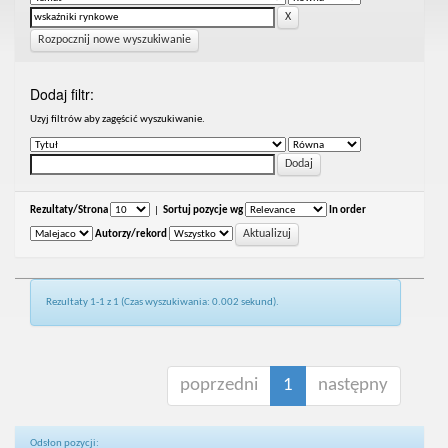
Rozpocznij nowe wyszukiwanie
Dodaj filtr:
Uzyj filtrów aby zagęścić wyszukiwanie.
Rezultaty/Strona
|
Sortuj pozycje wg
In order
Autorzy/rekord
Rezultaty 1-1 z 1 (Czas wyszukiwania: 0.002 sekund).
poprzedni
1
następny
Odsłon pozycji: