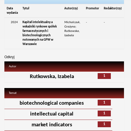
Data
Tytuł
Autor(rzy)
Promotor
Redaktor(rzy)
wydania
2024
Kapitał intelektualny a
Michalczuk,
-
-
wskaźniki rynkowe spółek
Grażyna;
farmaceutycznych i
Rutkowska,
biotechnologicznych
Izabela
notowanych na GPW w
Warszawie
Odkryj
Autor
1
Rutkowska, Izabela
Temat
1
biotechnological companies
1
intellectual capital
1
market indicators