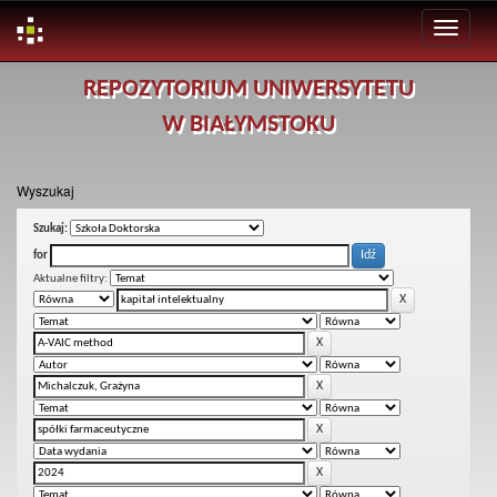
Skip
REPOZYTORIUM UNIWERSYTETU
navigation
W BIAŁYMSTOKU
Wyszukaj
Szukaj:
for
Aktualne filtry: