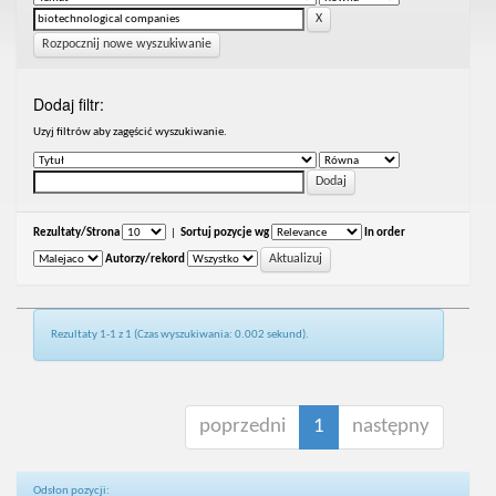
Rozpocznij nowe wyszukiwanie
Dodaj filtr:
Uzyj filtrów aby zagęścić wyszukiwanie.
Rezultaty/Strona
|
Sortuj pozycje wg
In order
Autorzy/rekord
Rezultaty 1-1 z 1 (Czas wyszukiwania: 0.002 sekund).
poprzedni
1
następny
Odsłon pozycji: