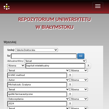
Skip
REPOZYTORIUM UNIWERSYTETU
navigation
W BIAŁYMSTOKU
Wyszukaj
Szukaj:
for
Aktualne filtry: