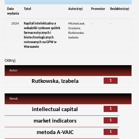
Data
Tytuł
Autor(rzy)
Promotor
Redaktor(rzy)
wydania
2024
Kapitał intelektualny a
Michalczuk,
-
-
wskaźniki rynkowe spółek
Grażyna;
farmaceutycznych i
Rutkowska,
biotechnologicznych
Izabela
notowanych na GPW w
Warszawie
Odkryj
Autor
1
Rutkowska, Izabela
Temat
1
intellectual capital
1
market indicators
1
metoda A-VAIC