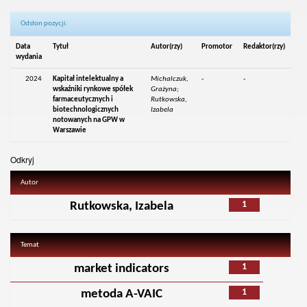
Odsłon pozycji:
Data
Tytuł
Autor(rzy)
Promotor
Redaktor(rzy)
wydania
2024
Kapitał intelektualny a
Michalczuk,
-
-
wskaźniki rynkowe spółek
Grażyna;
farmaceutycznych i
Rutkowska,
biotechnologicznych
Izabela
notowanych na GPW w
Warszawie
Odkryj
Autor
1
Rutkowska, Izabela
Temat
1
market indicators
1
metoda A-VAIC