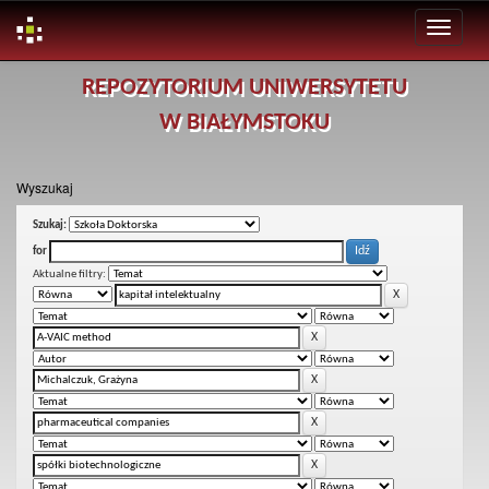
Skip
REPOZYTORIUM UNIWERSYTETU
navigation
W BIAŁYMSTOKU
Wyszukaj
Szukaj:
for
Aktualne filtry: