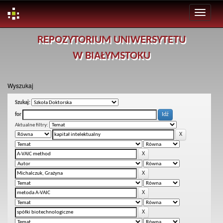
Skip
REPOZYTORIUM UNIWERSYTETU
navigation
W BIAŁYMSTOKU
Wyszukaj
Szukaj:
for
Aktualne filtry: