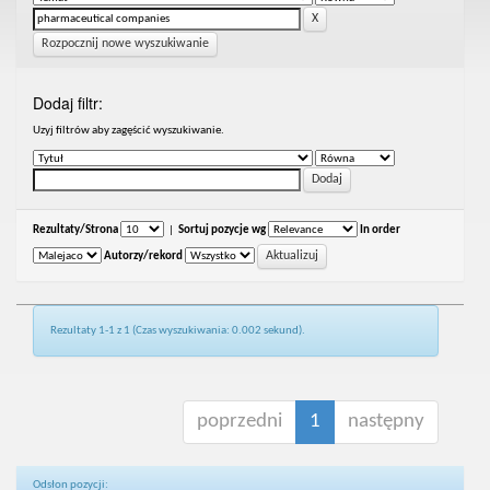
Rozpocznij nowe wyszukiwanie
Dodaj filtr:
Uzyj filtrów aby zagęścić wyszukiwanie.
Rezultaty/Strona
|
Sortuj pozycje wg
In order
Autorzy/rekord
Rezultaty 1-1 z 1 (Czas wyszukiwania: 0.002 sekund).
poprzedni
1
następny
Odsłon pozycji: