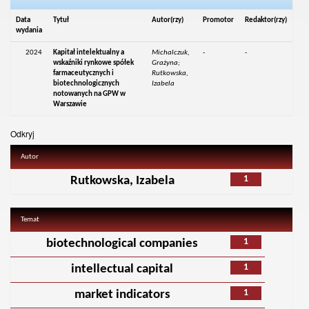
Data
Tytuł
Autor(rzy)
Promotor
Redaktor(rzy)
wydania
2024
Kapitał intelektualny a
Michalczuk,
-
-
wskaźniki rynkowe spółek
Grażyna;
farmaceutycznych i
Rutkowska,
biotechnologicznych
Izabela
notowanych na GPW w
Warszawie
Odkryj
Autor
1
Rutkowska, Izabela
Temat
1
biotechnological companies
1
intellectual capital
1
market indicators