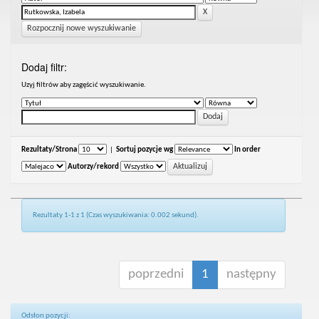
Rozpocznij nowe wyszukiwanie
Dodaj filtr:
Uzyj filtrów aby zagęścić wyszukiwanie.
Rezultaty/Strona
|
Sortuj pozycje wg
In order
Autorzy/rekord
Rezultaty 1-1 z 1 (Czas wyszukiwania: 0.002 sekund).
poprzedni
1
następny
Odsłon pozycji: