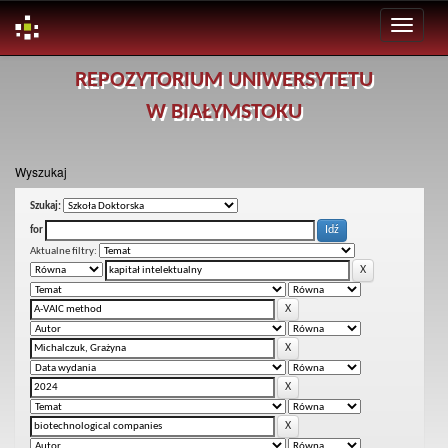
Skip
REPOZYTORIUM UNIWERSYTETU
navigation
W BIAŁYMSTOKU
Wyszukaj
Szukaj:
for
Aktualne filtry: