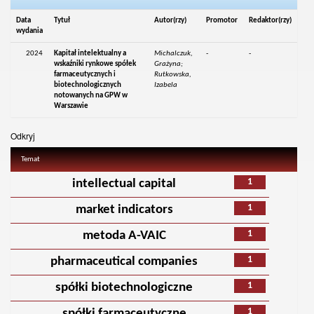
Data
Tytuł
Autor(rzy)
Promotor
Redaktor(rzy)
wydania
2024
Kapitał intelektualny a
Michalczuk,
-
-
wskaźniki rynkowe spółek
Grażyna;
farmaceutycznych i
Rutkowska,
biotechnologicznych
Izabela
notowanych na GPW w
Warszawie
Odkryj
Temat
1
intellectual capital
1
market indicators
1
metoda A-VAIC
1
pharmaceutical companies
1
spółki biotechnologiczne
1
spółki farmaceutyczne