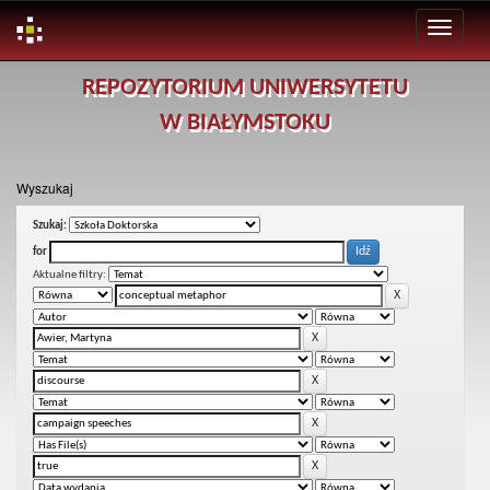
Skip
REPOZYTORIUM UNIWERSYTETU
navigation
W BIAŁYMSTOKU
Wyszukaj
Szukaj:
for
Aktualne filtry: