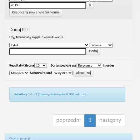
Rozpocznij nowe wyszukiwanie
Dodaj filtr:
Uzyj filtrów aby zagęścić wyszukiwanie.
Rezultaty/Strona
|
Sortuj pozycje wg
In order
Autorzy/rekord
Rezultaty 1-1 z 1 (Czas wyszukiwania: 0.001 sekund).
poprzedni
1
następny
Odsłon pozycji: