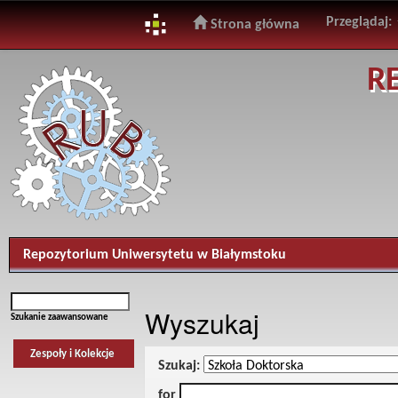
Przeglądaj:
Strona główna
Skip
R
navigation
Repozytorium Uniwersytetu w Białymstoku
Wyszukaj
Szukanie zaawansowane
Zespoły i Kolekcje
Szukaj:
for