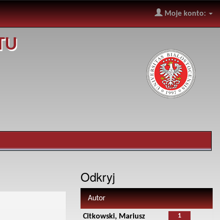
Moje konto:
TU
Odkryj
Autor
1
Citkowski, Mariusz