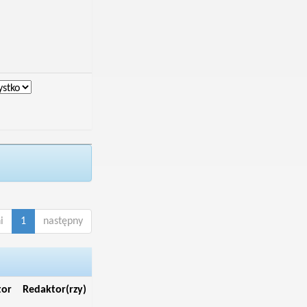
i
1
następny
tor
Redaktor(rzy)