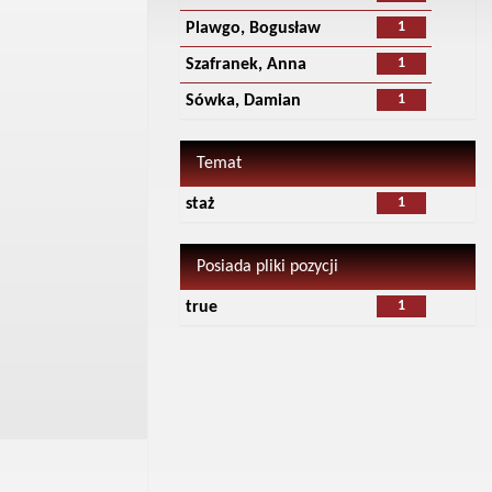
1
Plawgo, Bogusław
1
Szafranek, Anna
1
Sówka, Damian
Temat
1
staż
Posiada pliki pozycji
1
true