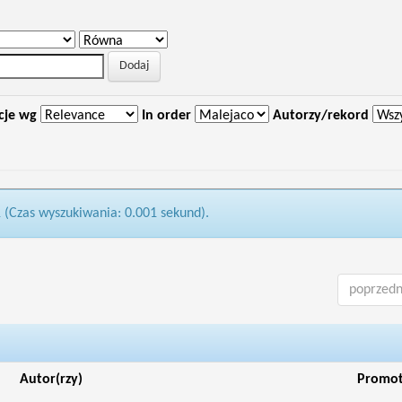
cje wg
In order
Autorzy/rekord
1 (Czas wyszukiwania: 0.001 sekund).
poprzedn
Autor(rzy)
Promo