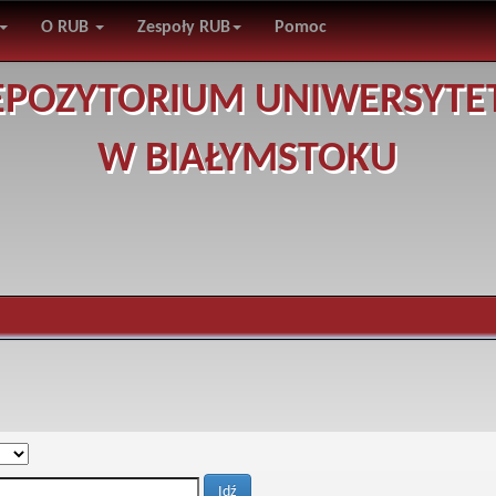
O RUB
Zespoły RUB
Pomoc
EPOZYTORIUM UNIWERSYTE
W BIAŁYMSTOKU