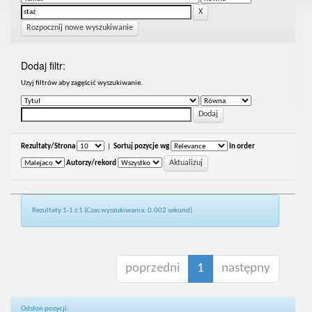
Rozpocznij nowe wyszukiwanie
Dodaj filtr:
Uzyj filtrów aby zagęścić wyszukiwanie.
Rezultaty/Strona
|
Sortuj pozycje wg
In order
Autorzy/rekord
Rezultaty 1-1 z 1 (Czas wyszukiwania: 0.002 sekund).
poprzedni
1
następny
Odsłon pozycji: