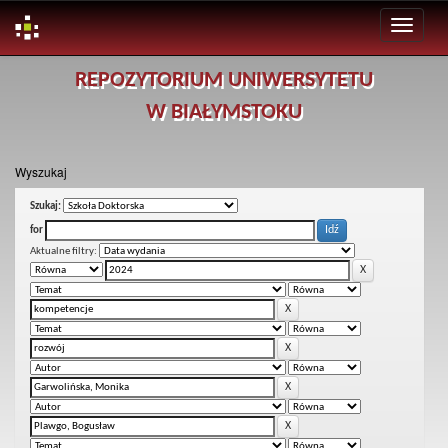
Skip
REPOZYTORIUM UNIWERSYTETU
navigation
W BIAŁYMSTOKU
Wyszukaj
Szukaj:
for
Aktualne filtry: