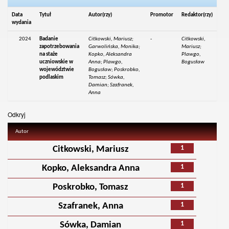
Data
Tytuł
Autor(rzy)
Promotor
Redaktor(rzy)
wydania
2024
Badanie
Citkowski, Mariusz;
-
Citkowski,
zapotrzebowania
Garwolińska, Monika;
Mariusz;
na staże
Kopko, Aleksandra
Plawgo,
uczniowskie w
Anna; Plawgo,
Bogusław
województwie
Bogusław; Poskrobko,
podlaskim
Tomasz; Sówka,
Damian; Szafranek,
Anna
Odkryj
Autor
1
Citkowski, Mariusz
1
Kopko, Aleksandra Anna
1
Poskrobko, Tomasz
1
Szafranek, Anna
1
Sówka, Damian