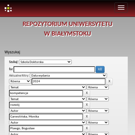
Skip
REPOZYTORIUM UNIWERSYTETU
navigation
W BIAŁYMSTOKU
Wyszukaj
Szukaj:
for
Aktualne filtry: