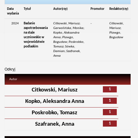
Data
Tytuł
Autor(rzy)
Promotor
Redaktor(rzy)
wydania
2024
Badanie
Citkowski, Mariusz;
-
Citkowski,
zapotrzebowania
Garwolińska, Monika;
Mariusz;
na staże
Kopko, Aleksandra
Plawgo,
uczniowskie w
Anna; Plawgo,
Bogusław
województwie
Bogusław; Poskrobko,
podlaskim
Tomasz; Sówka,
Damian; Szafranek,
Anna
Odkryj
Autor
1
Citkowski, Mariusz
1
Kopko, Aleksandra Anna
1
Poskrobko, Tomasz
1
Szafranek, Anna