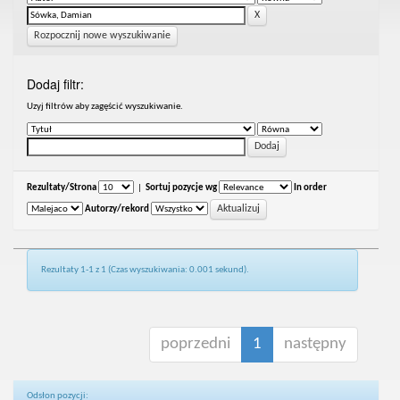
Rozpocznij nowe wyszukiwanie
Dodaj filtr:
Uzyj filtrów aby zagęścić wyszukiwanie.
Rezultaty/Strona
|
Sortuj pozycje wg
In order
Autorzy/rekord
Rezultaty 1-1 z 1 (Czas wyszukiwania: 0.001 sekund).
poprzedni
1
następny
Odsłon pozycji: