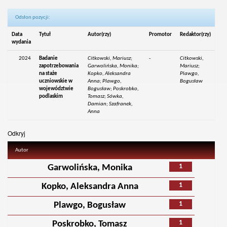
Odsłon pozycji:
Data
Tytuł
Autor(rzy)
Promotor
Redaktor(rzy)
wydania
2024
Badanie
Citkowski, Mariusz;
-
Citkowski,
zapotrzebowania
Garwolińska, Monika;
Mariusz;
na staże
Kopko, Aleksandra
Plawgo,
uczniowskie w
Anna; Plawgo,
Bogusław
województwie
Bogusław; Poskrobko,
podlaskim
Tomasz; Sówka,
Damian; Szafranek,
Anna
Odkryj
Autor
1
Garwolińska, Monika
1
Kopko, Aleksandra Anna
1
Plawgo, Bogusław
1
Poskrobko, Tomasz