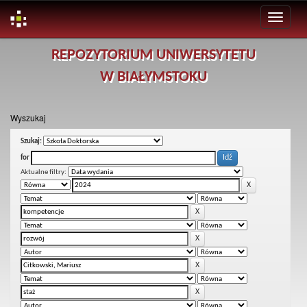
Skip
REPOZYTORIUM UNIWERSYTETU
navigation
W BIAŁYMSTOKU
Wyszukaj
Szukaj:
for
Aktualne filtry: