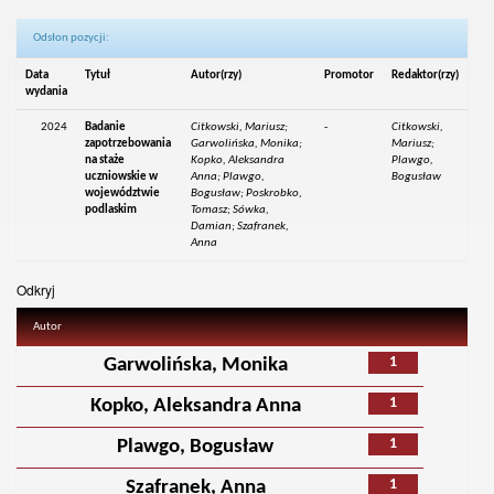
Odsłon pozycji:
Data
Tytuł
Autor(rzy)
Promotor
Redaktor(rzy)
wydania
2024
Badanie
Citkowski, Mariusz;
-
Citkowski,
zapotrzebowania
Garwolińska, Monika;
Mariusz;
na staże
Kopko, Aleksandra
Plawgo,
uczniowskie w
Anna; Plawgo,
Bogusław
województwie
Bogusław; Poskrobko,
podlaskim
Tomasz; Sówka,
Damian; Szafranek,
Anna
Odkryj
Autor
1
Garwolińska, Monika
1
Kopko, Aleksandra Anna
1
Plawgo, Bogusław
1
Szafranek, Anna