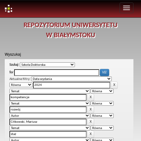
Skip
REPOZYTORIUM UNIWERSYTETU
navigation
W BIAŁYMSTOKU
Wyszukaj
Szukaj:
for
Aktualne filtry: