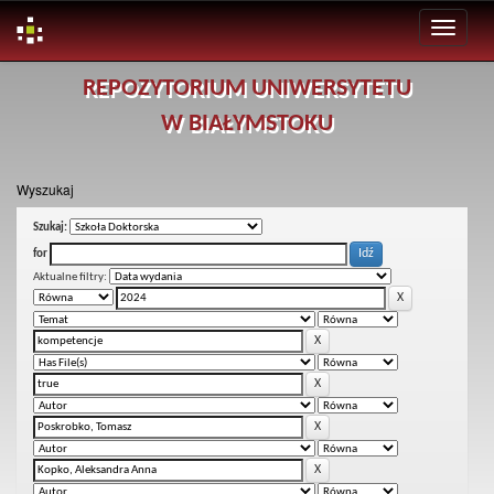
Skip
REPOZYTORIUM UNIWERSYTETU
navigation
W BIAŁYMSTOKU
Wyszukaj
Szukaj:
for
Aktualne filtry: