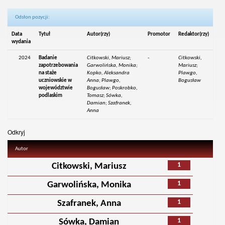
Odsłon pozycji:
Data
Tytuł
Autor(rzy)
Promotor
Redaktor(rzy)
wydania
2024
Badanie
Citkowski, Mariusz;
-
Citkowski,
zapotrzebowania
Garwolińska, Monika;
Mariusz;
na staże
Kopko, Aleksandra
Plawgo,
uczniowskie w
Anna; Plawgo,
Bogusław
województwie
Bogusław; Poskrobko,
podlaskim
Tomasz; Sówka,
Damian; Szafranek,
Anna
Odkryj
Autor
1
Citkowski, Mariusz
1
Garwolińska, Monika
1
Szafranek, Anna
1
Sówka, Damian