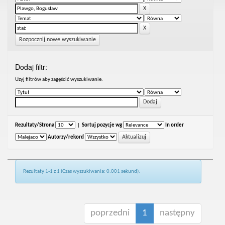
Rozpocznij nowe wyszukiwanie
Dodaj filtr:
Uzyj filtrów aby zagęścić wyszukiwanie.
Rezultaty/Strona
|
Sortuj pozycje wg
In order
Autorzy/rekord
Rezultaty 1-1 z 1 (Czas wyszukiwania: 0.001 sekund).
poprzedni
1
następny