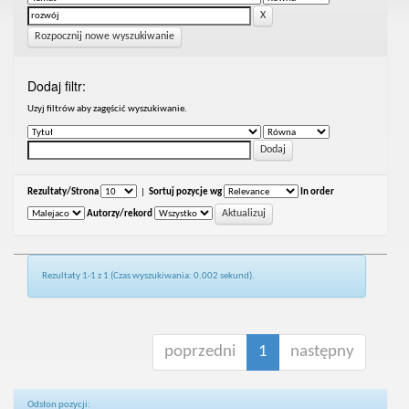
Rozpocznij nowe wyszukiwanie
Dodaj filtr:
Uzyj filtrów aby zagęścić wyszukiwanie.
Rezultaty/Strona
|
Sortuj pozycje wg
In order
Autorzy/rekord
Rezultaty 1-1 z 1 (Czas wyszukiwania: 0.002 sekund).
poprzedni
1
następny
Odsłon pozycji: