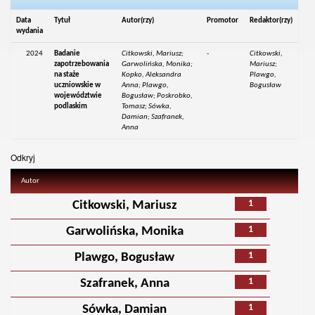
Data
Tytuł
Autor(rzy)
Promotor
Redaktor(rzy)
wydania
2024
Badanie
Citkowski, Mariusz;
-
Citkowski,
zapotrzebowania
Garwolińska, Monika;
Mariusz;
na staże
Kopko, Aleksandra
Plawgo,
uczniowskie w
Anna; Plawgo,
Bogusław
województwie
Bogusław; Poskrobko,
podlaskim
Tomasz; Sówka,
Damian; Szafranek,
Anna
Odkryj
Autor
1
Citkowski, Mariusz
1
Garwolińska, Monika
1
Plawgo, Bogusław
1
Szafranek, Anna
1
Sówka, Damian