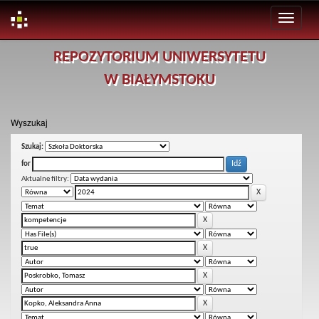
Skip
REPOZYTORIUM UNIWERSYTETU
navigation
W BIAŁYMSTOKU
Wyszukaj
Szukaj:
for
Aktualne filtry: