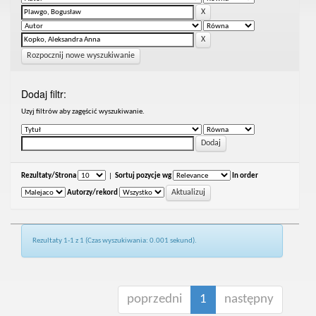
Rozpocznij nowe wyszukiwanie
Dodaj filtr:
Uzyj filtrów aby zagęścić wyszukiwanie.
Rezultaty/Strona
|
Sortuj pozycje wg
In order
Autorzy/rekord
Rezultaty 1-1 z 1 (Czas wyszukiwania: 0.001 sekund).
poprzedni
1
następny