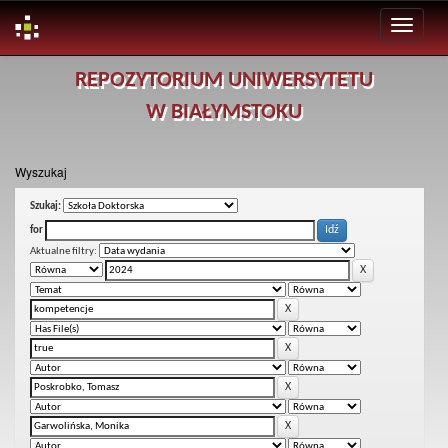
Skip
REPOZYTORIUM UNIWERSYTETU
navigation
W BIAŁYMSTOKU
Wyszukaj
Szukaj:
for
Aktualne filtry: