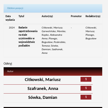
Odsłon pozycji:
Data
Tytuł
Autor(rzy)
Promotor
Redaktor(rzy)
wydania
2024
Badanie
Citkowski, Mariusz;
-
Citkowski,
zapotrzebowania
Garwolińska, Monika;
Mariusz;
na staże
Kopko, Aleksandra
Plawgo,
uczniowskie w
Anna; Plawgo,
Bogusław
województwie
Bogusław; Poskrobko,
podlaskim
Tomasz; Sówka,
Damian; Szafranek,
Anna
Odkryj
Autor
1
Citkowski, Mariusz
1
Szafranek, Anna
1
Sówka, Damian