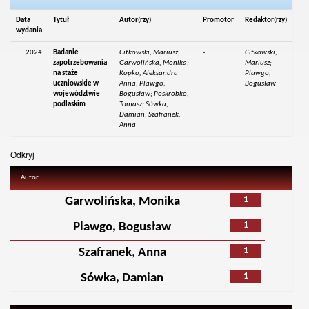
Data
Tytuł
Autor(rzy)
Promotor
Redaktor(rzy)
wydania
2024
Badanie
Citkowski, Mariusz;
-
Citkowski,
zapotrzebowania
Garwolińska, Monika;
Mariusz;
na staże
Kopko, Aleksandra
Plawgo,
uczniowskie w
Anna; Plawgo,
Bogusław
województwie
Bogusław; Poskrobko,
podlaskim
Tomasz; Sówka,
Damian; Szafranek,
Anna
Odkryj
Autor
1
Garwolińska, Monika
1
Plawgo, Bogusław
1
Szafranek, Anna
1
Sówka, Damian