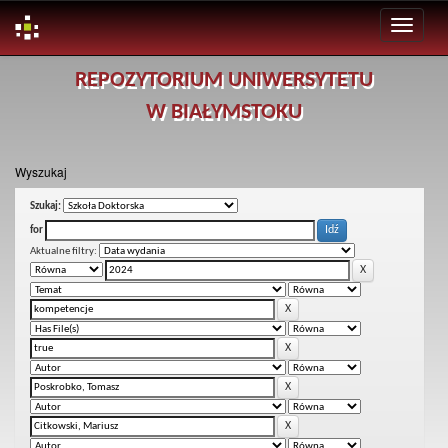
Skip
REPOZYTORIUM UNIWERSYTETU
navigation
W BIAŁYMSTOKU
Wyszukaj
Szukaj:
for
Aktualne filtry: