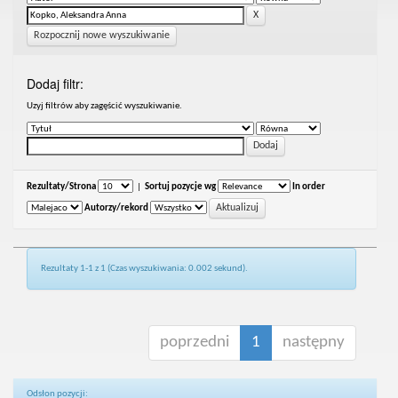
Rozpocznij nowe wyszukiwanie
Dodaj filtr:
Uzyj filtrów aby zagęścić wyszukiwanie.
Rezultaty/Strona
|
Sortuj pozycje wg
In order
Autorzy/rekord
Rezultaty 1-1 z 1 (Czas wyszukiwania: 0.002 sekund).
poprzedni
1
następny
Odsłon pozycji: