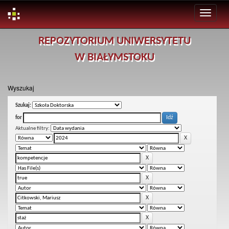
Skip
REPOZYTORIUM UNIWERSYTETU
navigation
W BIAŁYMSTOKU
Wyszukaj
Szukaj:
for
Aktualne filtry: