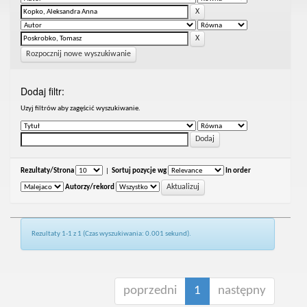
Rozpocznij nowe wyszukiwanie
Dodaj filtr:
Uzyj filtrów aby zagęścić wyszukiwanie.
Rezultaty/Strona
|
Sortuj pozycje wg
In order
Autorzy/rekord
Rezultaty 1-1 z 1 (Czas wyszukiwania: 0.001 sekund).
poprzedni
1
następny