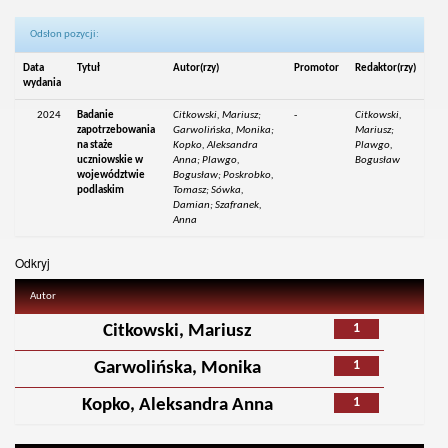
Odsłon pozycji:
Data
Tytuł
Autor(rzy)
Promotor
Redaktor(rzy)
wydania
2024
Badanie
Citkowski, Mariusz;
-
Citkowski,
zapotrzebowania
Garwolińska, Monika;
Mariusz;
na staże
Kopko, Aleksandra
Plawgo,
uczniowskie w
Anna; Plawgo,
Bogusław
województwie
Bogusław; Poskrobko,
podlaskim
Tomasz; Sówka,
Damian; Szafranek,
Anna
Odkryj
Autor
1
Citkowski, Mariusz
1
Garwolińska, Monika
1
Kopko, Aleksandra Anna