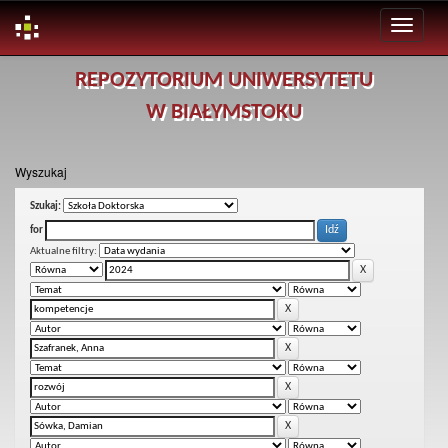
Skip
REPOZYTORIUM UNIWERSYTETU
navigation
W BIAŁYMSTOKU
Wyszukaj
Szukaj:
for
Aktualne filtry: