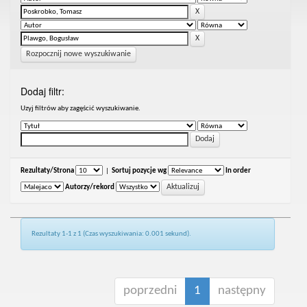
Rozpocznij nowe wyszukiwanie
Dodaj filtr:
Uzyj filtrów aby zagęścić wyszukiwanie.
Rezultaty/Strona
|
Sortuj pozycje wg
In order
Autorzy/rekord
Rezultaty 1-1 z 1 (Czas wyszukiwania: 0.001 sekund).
poprzedni
1
następny