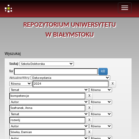
Skip
REPOZYTORIUM UNIWERSYTETU
navigation
W BIAŁYMSTOKU
Wyszukaj
Szukaj:
for
Aktualne filtry: