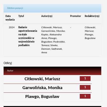
Odsłon pozycji:
Data
Tytuł
Autor(rzy)
Promotor
Redaktor(rzy)
wydania
2024
Badanie
Citkowski, Mariusz;
-
Citkowski,
zapotrzebowania
Garwolińska, Monika;
Mariusz;
na staże
Kopko, Aleksandra
Plawgo,
uczniowskie w
Anna; Plawgo,
Bogusław
województwie
Bogusław; Poskrobko,
podlaskim
Tomasz; Sówka,
Damian; Szafranek,
Anna
Odkryj
Autor
1
Citkowski, Mariusz
1
Garwolińska, Monika
1
Plawgo, Bogusław