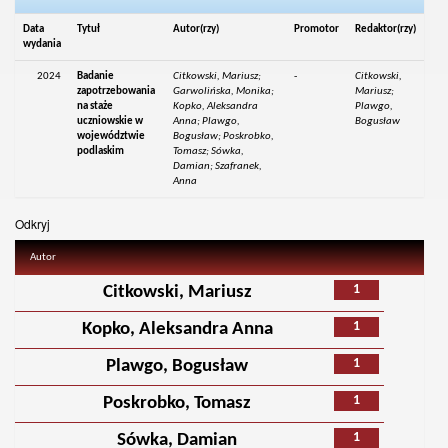
Data
Tytuł
Autor(rzy)
Promotor
Redaktor(rzy)
wydania
2024
Badanie
Citkowski, Mariusz;
-
Citkowski,
zapotrzebowania
Garwolińska, Monika;
Mariusz;
na staże
Kopko, Aleksandra
Plawgo,
uczniowskie w
Anna; Plawgo,
Bogusław
województwie
Bogusław; Poskrobko,
podlaskim
Tomasz; Sówka,
Damian; Szafranek,
Anna
Odkryj
Autor
1
Citkowski, Mariusz
1
Kopko, Aleksandra Anna
1
Plawgo, Bogusław
1
Poskrobko, Tomasz
1
Sówka, Damian