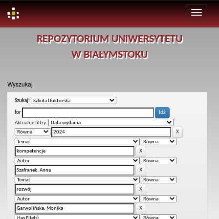
Skip
REPOZYTORIUM UNIWERSYTETU
navigation
W BIAŁYMSTOKU
Wyszukaj
Szukaj:
for
Aktualne filtry: