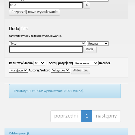
Rozpocznij nowe wyszukiwanie
Dodaj filtr:
Uzyj filtrów aby zagęścić wyszukiwanie.
Rezultaty/Strona
|
Sortuj pozycje wg
In order
Autorzy/rekord
Rezultaty 1-1 z 1 (Czas wyszukiwania: 0.001 sekund).
poprzedni
1
następny
Odsłon pozycji: