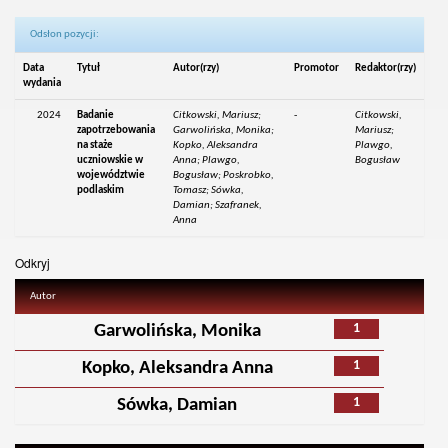
Odsłon pozycji:
Data
Tytuł
Autor(rzy)
Promotor
Redaktor(rzy)
wydania
2024
Badanie
Citkowski, Mariusz;
-
Citkowski,
zapotrzebowania
Garwolińska, Monika;
Mariusz;
na staże
Kopko, Aleksandra
Plawgo,
uczniowskie w
Anna; Plawgo,
Bogusław
województwie
Bogusław; Poskrobko,
podlaskim
Tomasz; Sówka,
Damian; Szafranek,
Anna
Odkryj
Autor
1
Garwolińska, Monika
1
Kopko, Aleksandra Anna
1
Sówka, Damian