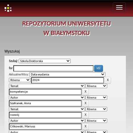
Skip
REPOZYTORIUM UNIWERSYTETU
navigation
W BIAŁYMSTOKU
Wyszukaj
Szukaj:
for
Aktualne filtry: