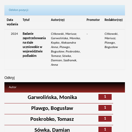
Odsłon pozycji:
Data
Tytuł
Autor(rzy)
Promotor
Redaktor(rzy)
wydania
2024
Badanie
Citkowski, Mariusz;
-
Citkowski,
zapotrzebowania
Garwolińska, Monika;
Mariusz;
na staże
Kopko, Aleksandra
Plawgo,
uczniowskie w
Anna; Plawgo,
Bogusław
województwie
Bogusław; Poskrobko,
podlaskim
Tomasz; Sówka,
Damian; Szafranek,
Anna
Odkryj
Autor
1
Garwolińska, Monika
1
Plawgo, Bogusław
1
Poskrobko, Tomasz
1
Sówka, Damian