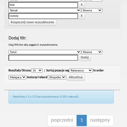
Rozpocznij nowe wyszukiwanie
Dodaj filtr:
Uzyj filtrów aby zagęścić wyszukiwanie.
Rezultaty/Strona
|
Sortuj pozycje wg
In order
Autorzy/rekord
Rezultaty 1-1 z 1 (Czas wyszukiwania: 0.001 sekund).
poprzedni
1
następny