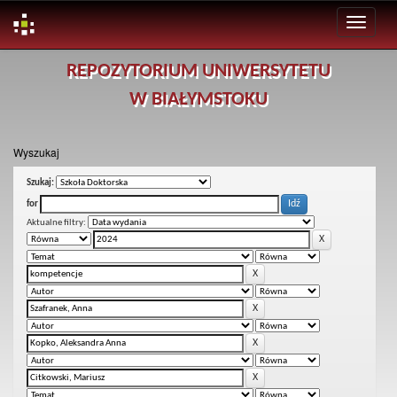
Skip
REPOZYTORIUM UNIWERSYTETU
navigation
W BIAŁYMSTOKU
Wyszukaj
Szukaj:
for
Aktualne filtry: