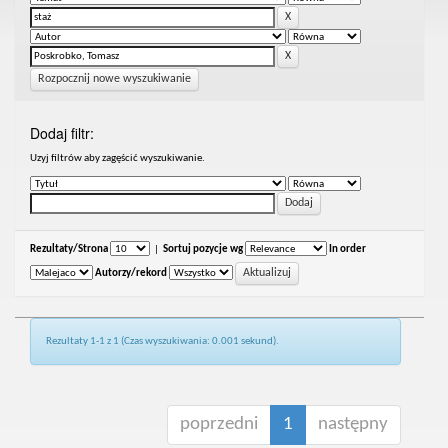
Rozpocznij nowe wyszukiwanie
Dodaj filtr:
Uzyj filtrów aby zagęścić wyszukiwanie.
Rezultaty/Strona
|
Sortuj pozycje wg
In order
Autorzy/rekord
Rezultaty 1-1 z 1 (Czas wyszukiwania: 0.001 sekund).
poprzedni
1
następny