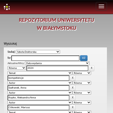
Skip
REPOZYTORIUM UNIWERSYTETU
navigation
W BIAŁYMSTOKU
Wyszukaj
Szukaj:
for
Aktualne filtry: