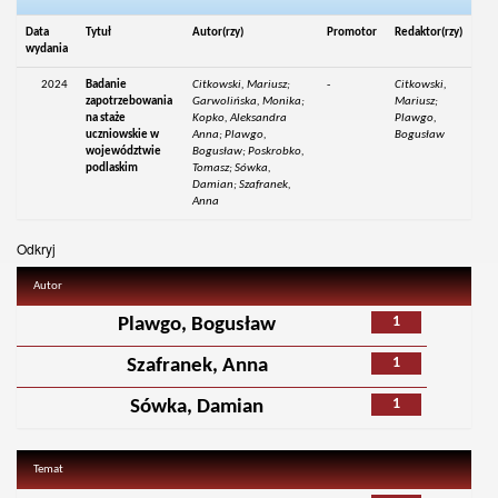
Data
Tytuł
Autor(rzy)
Promotor
Redaktor(rzy)
wydania
2024
Badanie
Citkowski, Mariusz;
-
Citkowski,
zapotrzebowania
Garwolińska, Monika;
Mariusz;
na staże
Kopko, Aleksandra
Plawgo,
uczniowskie w
Anna; Plawgo,
Bogusław
województwie
Bogusław; Poskrobko,
podlaskim
Tomasz; Sówka,
Damian; Szafranek,
Anna
Odkryj
Autor
1
Plawgo, Bogusław
1
Szafranek, Anna
1
Sówka, Damian
Temat