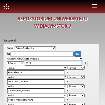
Skip
REPOZYTORIUM UNIWERSYTETU
navigation
W BIAŁYMSTOKU
Wyszukaj
Szukaj:
for
Aktualne filtry: