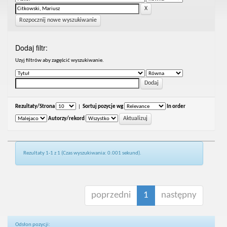
Rozpocznij nowe wyszukiwanie
Dodaj filtr:
Uzyj filtrów aby zagęścić wyszukiwanie.
Rezultaty/Strona
|
Sortuj pozycje wg
In order
Autorzy/rekord
Rezultaty 1-1 z 1 (Czas wyszukiwania: 0.001 sekund).
poprzedni
1
następny
Odsłon pozycji: