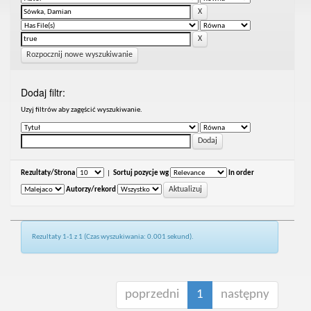
Rozpocznij nowe wyszukiwanie
Dodaj filtr:
Uzyj filtrów aby zagęścić wyszukiwanie.
Rezultaty/Strona
|
Sortuj pozycje wg
In order
Autorzy/rekord
Rezultaty 1-1 z 1 (Czas wyszukiwania: 0.001 sekund).
poprzedni
1
następny