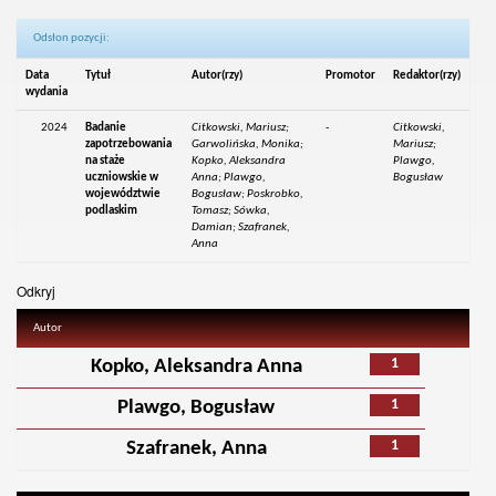
Odsłon pozycji:
Data
Tytuł
Autor(rzy)
Promotor
Redaktor(rzy)
wydania
2024
Badanie
Citkowski, Mariusz;
-
Citkowski,
zapotrzebowania
Garwolińska, Monika;
Mariusz;
na staże
Kopko, Aleksandra
Plawgo,
uczniowskie w
Anna; Plawgo,
Bogusław
województwie
Bogusław; Poskrobko,
podlaskim
Tomasz; Sówka,
Damian; Szafranek,
Anna
Odkryj
Autor
1
Kopko, Aleksandra Anna
1
Plawgo, Bogusław
1
Szafranek, Anna