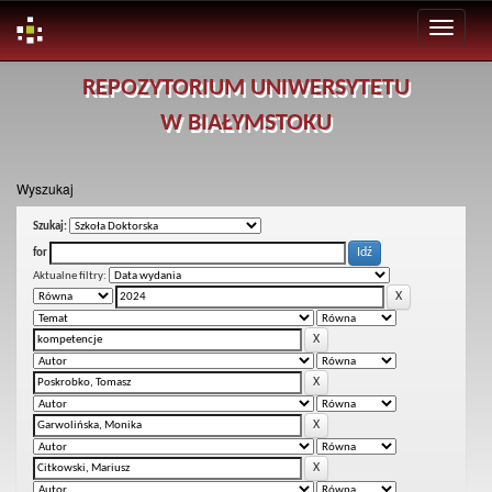
Skip
REPOZYTORIUM UNIWERSYTETU
navigation
W BIAŁYMSTOKU
Wyszukaj
Szukaj:
for
Aktualne filtry: